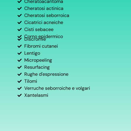
Cheratoacantoma
Cheratosi actinica
Cheratosi seborroica
Cicatrici acneiche
Cisti sebacee
Corno epidermico
Discromie
Fibromi cutanei
Lentigo
Micropeeling
Resurfacing
Rughe d'espressione
Tilomi
Verruche seborroiche e volgari
Xantelasmi