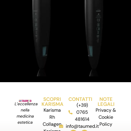
SCOPRI
CONTATTI
NOTE
KARISMA
LEGALI
L’eccellenza
(+39)
Karisma
Privacy &
nella
0765
medicina
Rh
Cookie
481614
estetica
Collagen
Policy
info@taumed.it