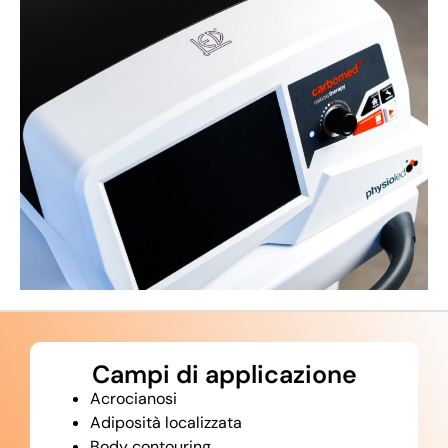
Campi di applicazione
Acrocianosi
Adiposità localizzata
Body contouring