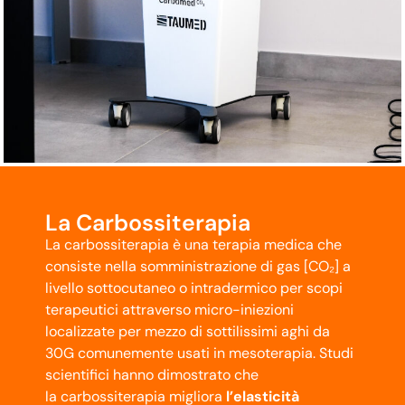
La Carbossiterapia
La carbossiterapia è una terapia medica che
consiste nella somministrazione di gas [CO₂] a
livello sottocutaneo o intradermico per scopi
terapeutici attraverso micro-iniezioni
localizzate per mezzo di sottilissimi aghi da
30G comunemente usati in mesoterapia. Studi
scientifici hanno dimostrato che
la carbossiterapia migliora
l’elasticità