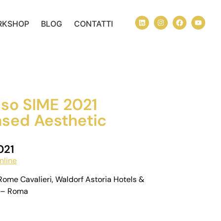
RKSHOP
BLOG
CONTATTI
so SIME 2021
sed Aesthetic
2021
nline
ome Cavalieri, Waldorf Astoria Hotels &
1 – Roma