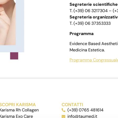
Segreterie scientifiche
T. (+39) 06 3217304 – (
Segreteria organizzativ
T. (+39) 06 37353333
Programma
Evidence Based Aesthetic
Medicina Estetica.
Programma Congressual
SCOPRI KARISMA
CONTATTI
Karisma Rh Collagen
(+39) 0765 481614
Karisma Exo Care
info@taumed.it