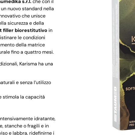
umedika s.r.l.
che con il
un nuovo standard nella
 innovativo che unisce
lla sicurezza e della
t
filler biorestitutivo
in
istinare le condizioni
imento della matrice
urale fino a quattro mesi.
adizionali, Karisma ha una
urali e senza l’utilizzo
e stimola la capacità
intensivamente idratante,
, stanche o fragili e in
iso e labbra, ridefinirne i