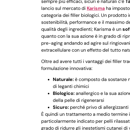
sempre più efficaci, sicuri e naturali c’è
Ta
lancio sul mercato di
Karisma
ha imposto 
categoria dei filler biologici. Un prodotto
sostenibilità, performance e il massimo de
qualità degli ingredienti; Karisma è un
sof
quanto con la sua azione è in grado di ripr
pre-aging andando ad agire sul ringiovan
extracellulare con un effetto del tutto nat
Oltre ad avere tutti i vantaggi dei filler tr
formulazione innovativa:
Naturale:
è composto da sostanze nat
di leganti chimici
Biologico:
anallergico e la sua azion
della pelle di rigenerarsi
Sicuro:
perché privo di allergizzanti
È quindi un trattamento a medio termine 
particolarmente indicato per pelli rilassate
grado di ridurre gli inestetismi cutanei di v