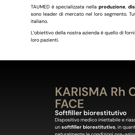
TAUMED è specializzata nella
produzione
,
di
sono leader di mercato nel loro segmento. Tutti
italiano.
L’obiettivo della nostra azienda è quello di forni
loro pazienti.
KARISMA Rh C
FACE
Softfiller biorestitutivo
Dispositivo medico iniettabile e ria
un
softfiller biorestitutivo
, in quan
naturalmente le condizioni pre-agin