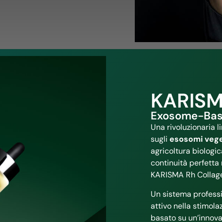
KARISM
Exosome-Bas
Una rivoluzionaria l
sugli
esosomi vege
agricoltura biologic
continuità perfetta
KARISMA Rh Collag
Un sistema professi
attivo nella stimola
basato su un’innova