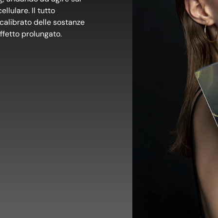
llulare. Il tutto
calibrato delle sostanze
ffetto prolungato.