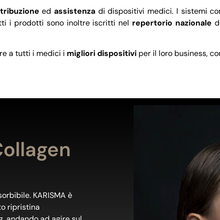
stribuzione
ed
assistenza
di dispositivi medici. I sistemi c
 i prodotti sono inoltre iscritti nel
repertorio nazional
e
de
re a tutti i medici i
migliori dispositivi
per il loro business, c
ollagen
ssorbibile. KARISMA è
to ripristina
g, andando ad agire sul