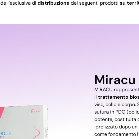
e l’esclusiva di
distribuzione
dei seguenti prodotti
su terri
Miracu
MIRACU rappresent
il
trattamento bio
viso, collo e corpo. 
sutura in PDO (polid
potente, costituita
idrolizzato dopo un
come fondamento l’u